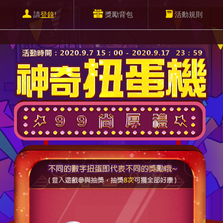
請
登錄
!
獎勵背包
活動規則